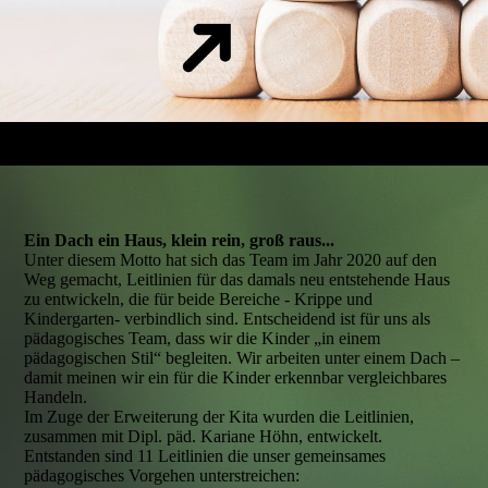
Ein Dach ein Haus, klein rein, groß raus...
Unter diesem Motto hat sich das Team im Jahr 2020 auf den
Weg gemacht, Leitlinien für das damals neu entstehende Haus
zu entwickeln, die für beide Bereiche - Krippe und
Kindergarten- verbindlich sind. Entscheidend ist für uns als
pädagogisches Team, dass wir die Kinder „in einem
pädagogischen Stil“ begleiten. Wir arbeiten unter einem Dach –
damit meinen wir ein für die Kinder erkennbar vergleichbares
Handeln.
Im Zuge der Erweiterung der Kita wurden die Leitlinien,
zusammen mit Dipl. päd. Kariane Höhn, entwickelt.
Entstanden sind 11 Leitlinien die unser gemeinsames
pädagogisches Vorgehen unterstreichen: